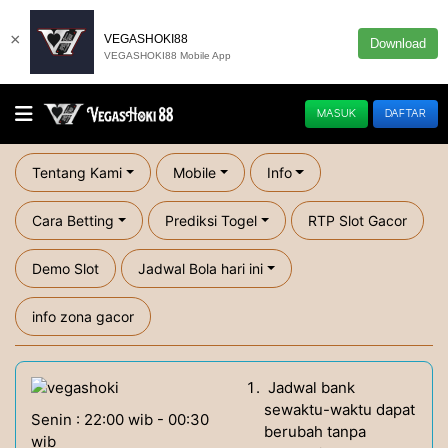
×
VEGASHOKI88
Download
VEGASHOKI88 Mobile App
MASUK
DAFTAR
Tentang Kami
Mobile
Info
Cara Betting
Prediksi Togel
RTP Slot Gacor
Demo Slot
Jadwal Bola hari ini
info zona gacor
Jadwal bank
sewaktu-waktu dapat
Senin : 22:00 wib - 00:30
berubah tanpa
wib