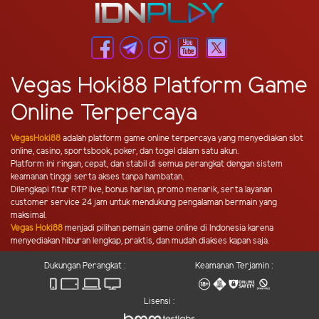
Vegas Hoki88 Platform Game
Online Terpercaya
VegasHoki88
adalah platform game online terpercaya yang menyediakan slot
online, casino, sportsbook, poker, dan togel dalam satu akun.
Platform ini ringan, cepat, dan stabil di semua perangkat dengan sistem
keamanan tinggi serta akses tanpa hambatan.
Dilengkapi fitur RTP live, bonus harian, promo menarik, serta layanan
customer service 24 jam untuk mendukung pengalaman bermain yang
maksimal.
Vegas Hoki88
menjadi pilihan pemain game online di Indonesia karena
menyediakan hiburan lengkap, praktis, dan mudah diakses kapan saja.
Dukungan Perangkat :
Keamanan Terjamin :
Lisensi :