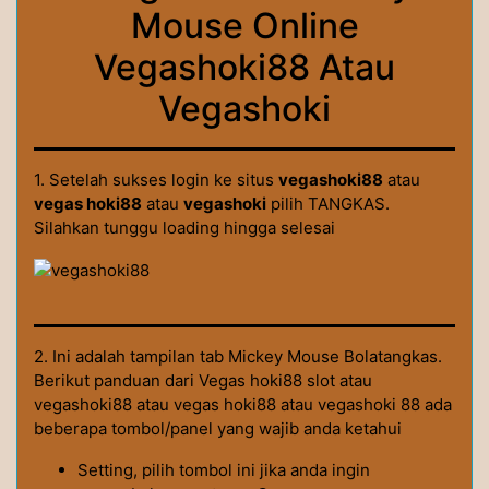
Mouse Online
Vegashoki88 Atau
Vegashoki
1. Setelah sukses login ke situs
vegashoki88
atau
vegas hoki88
atau
vegashoki
pilih TANGKAS.
Silahkan tunggu loading hingga selesai
2. Ini adalah tampilan tab Mickey Mouse Bolatangkas.
Berikut panduan dari Vegas hoki88 slot atau
vegashoki88 atau vegas hoki88 atau vegashoki 88 ada
beberapa tombol/panel yang wajib anda ketahui
Setting, pilih tombol ini jika anda ingin