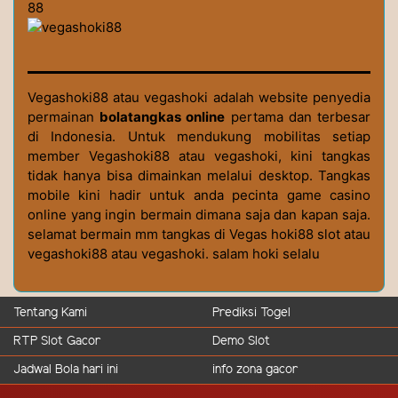
88
Vegashoki88 atau vegashoki adalah website penyedia
permainan
bolatangkas online
pertama dan terbesar
di Indonesia. Untuk mendukung mobilitas setiap
member Vegashoki88 atau vegashoki, kini tangkas
tidak hanya bisa dimainkan melalui desktop. Tangkas
mobile kini hadir untuk anda pecinta game casino
online yang ingin bermain dimana saja dan kapan saja.
selamat bermain mm tangkas di Vegas hoki88 slot atau
vegashoki88 atau vegashoki. salam hoki selalu
Tentang Kami
Prediksi Togel
RTP Slot Gacor
Demo Slot
Jadwal Bola hari ini
info zona gacor