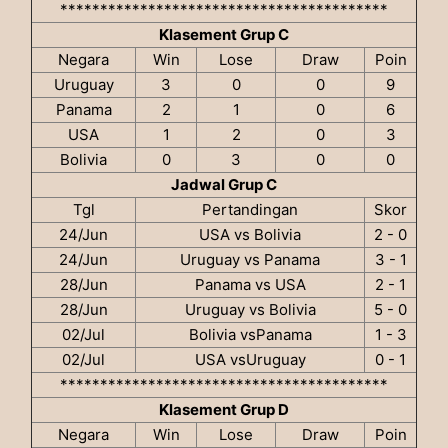
*****************************************
Klasement Grup C
Negara
Win
Lose
Draw
Poin
Uruguay
3
0
0
9
Panama
2
1
0
6
USA
1
2
0
3
Bolivia
0
3
0
0
Jadwal Grup C
Tgl
Pertandingan
Skor
24/Jun
USA vs Bolivia
2 - 0
24/Jun
Uruguay vs Panama
3 - 1
28/Jun
Panama vs USA
2 - 1
28/Jun
Uruguay vs Bolivia
5 - 0
02/Jul
Bolivia vsPanama
1 - 3
02/Jul
USA vsUruguay
0 - 1
*****************************************
Klasement Grup D
Negara
Win
Lose
Draw
Poin