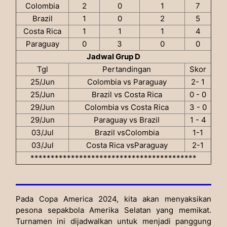
Colombia
2
0
1
7
Brazil
1
0
2
5
Costa Rica
1
1
1
4
Paraguay
0
3
0
0
Jadwal Grup D
Tgl
Pertandingan
Skor
25/Jun
Colombia vs Paraguay
2- 1
25/Jun
Brazil vs Costa Rica
0 - 0
29/Jun
Colombia vs Costa Rica
3 - 0
29/Jun
Paraguay vs Brazil
1 - 4
03/Jul
Brazil vsColombia
1-1
03/Jul
Costa Rica vsParaguay
2-1
*****************************************
Pada Copa America 2024, kita akan menyaksikan
pesona sepakbola Amerika Selatan yang memikat.
Turnamen ini dijadwalkan untuk menjadi panggung