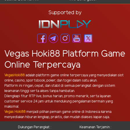
Supported by
Vegas Hoki88 Platform Game
Online Terpercaya
VegasHoki88
adalah platform game online terpercaya yang menyediakan slot
online, casino, sportsbook, poker, dan togel dalam satu akun.
Platform ini ringan, cepat, dan stabil di semua perangkat dengan sistem
keamanan tinggi serta akses tanpa hambatan.
Dilengkapi fitur RTP live, bonus harian, promo menarik, serta layanan
customer service 24 jam untuk mendukung pengalaman bermain yang
maksimal.
Vegas Hoki88
menjadi pilihan pemain game online di Indonesia karena
menyediakan hiburan lengkap, praktis, dan mudah diakses kapan saja.
Dukungan Perangkat :
Keamanan Terjamin :