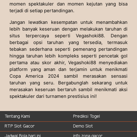
momen spektakuler dan momen kejutan yang bisa
terjadi di setiap pertandingan.
Jangan lewatkan kesempatan untuk menambahkan
lebih banyak keseruan dengan melakukan taruhan di
situs terpercaya seperti Vegashoki88. Dengan
berbagai opsi taruhan yang tersedia, termasuk
tebakan sederhana seperti pemenang pertandingan
hingga taruhan lebih kompleks seperti pencetak gol
pertama atau skor akhir, Vegashoki88 menyediakan
platform yang aman dan terjamin untuk menikmati
Copa America 2024 sambil merasakan sensasi
taruhan yang seru. Bergabunglah sekarang untuk
merasakan keseruan bertaruh sambil menikmati aksi
spektakuler dari turnamen prestisius ini!
Tentang Kami
Prediksi Togel
RTP Slot Gacor
Demo Slot
Jadwal Bola hari ini
info zona gacor