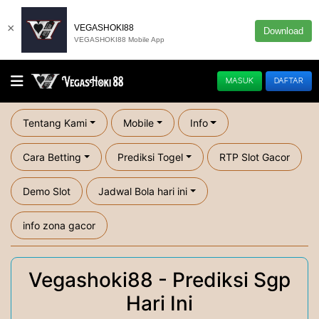
×
VEGASHOKI88
Download
VEGASHOKI88 Mobile App
MASUK
DAFTAR
Tentang Kami
Mobile
Info
Cara Betting
Prediksi Togel
RTP Slot Gacor
Demo Slot
Jadwal Bola hari ini
info zona gacor
Vegashoki88 - Prediksi Sgp
Hari Ini