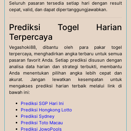
Seluruh pasaran tersedia setiap hari dengan result
cepat, valid, dan dapat dipertanggungjawabkan.
Prediksi Togel Harian
Terpercaya
Vegashoki88, dibantu oleh para pakar togel
terpercaya, menghadirkan angka terbaru untuk semua
pasaran favorit Anda. Setiap prediksi disusun dengan
analisa data harian dan strategi terbukti, membantu
Anda menentukan pilihan angka lebih cepat dan
akurat. Jangan lewatkan kesempatan untuk
mengakses prediksi harian terbaik melalui link di
bawah ini:
Prediksi SGP Hari Ini
Prediksi Hongkong Lotto
Prediksi Sydney
Prediksi Toto Macau
Prediksi JowoPools