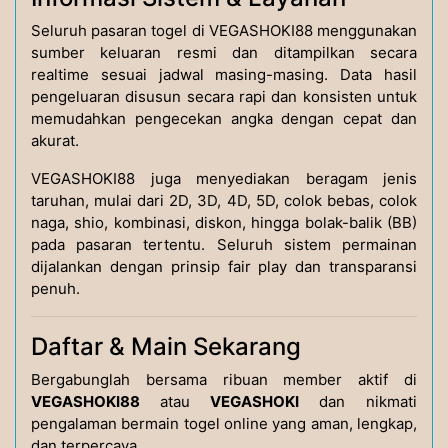
Seluruh pasaran togel di VEGASHOKI88 menggunakan
sumber keluaran resmi dan ditampilkan secara
realtime sesuai jadwal masing-masing. Data hasil
pengeluaran disusun secara rapi dan konsisten untuk
memudahkan pengecekan angka dengan cepat dan
akurat.
VEGASHOKI88 juga menyediakan beragam jenis
taruhan, mulai dari 2D, 3D, 4D, 5D, colok bebas, colok
naga, shio, kombinasi, diskon, hingga bolak-balik (BB)
pada pasaran tertentu. Seluruh sistem permainan
dijalankan dengan prinsip fair play dan transparansi
penuh.
Daftar & Main Sekarang
Bergabunglah bersama ribuan member aktif di
VEGASHOKI88
atau
VEGASHOKI
dan nikmati
pengalaman bermain togel online yang aman, lengkap,
dan terpercaya.