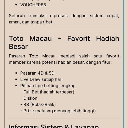
VOUCHER88
Seluruh transaksi diproses dengan sistem cepat,
aman, dan tanpa ribet.
Toto Macau – Favorit Hadiah
Besar
Pasaran Toto Macau menjadi salah satu favorit
member karena potensi hadiah besar, dengan fitur:
Pasaran 4D & 5D
Live Draw setiap hari
Pilihan tipe betting lengkap:
- Full Bet (hadiah terbesar)
- Diskon
- BB (Bolak-Balik)
- Prize (peluang menang lebih tinggi)
Informasi Sistem & Layanan