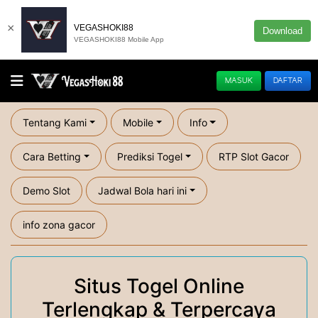
×
VEGASHOKI88
Download
VEGASHOKI88 Mobile App
MASUK
DAFTAR
Tentang Kami
Mobile
Info
Cara Betting
Prediksi Togel
RTP Slot Gacor
Demo Slot
Jadwal Bola hari ini
info zona gacor
Situs Togel Online
Terlengkap & Terpercaya