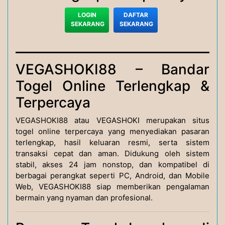
LOGIN
DAFTAR
SEKARANG
SEKARANG
VEGASHOKI88 – Bandar
Togel Online Terlengkap &
Terpercaya
VEGASHOKI88 atau VEGASHOKI merupakan situs
togel online terpercaya yang menyediakan pasaran
terlengkap, hasil keluaran resmi, serta sistem
transaksi cepat dan aman. Didukung oleh sistem
stabil, akses 24 jam nonstop, dan kompatibel di
berbagai perangkat seperti PC, Android, dan Mobile
Web, VEGASHOKI88 siap memberikan pengalaman
bermain yang nyaman dan profesional.